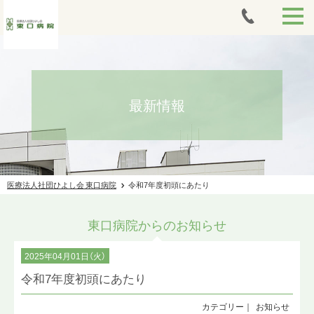
HOME
外来案内
最新情報
当日胃カメラ
入院案内
医療法人社団ひよし会 東口病院
令和7年度初頭にあたり
アートメイク
東口病院からのお知らせ
人間ドック・健康診断
2025年04月01日（火）
痩身治療
令和7年度初頭にあたり
法人案内
お知らせ