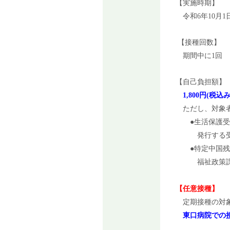
【実施時期】
令和6年10月1日
【接種回数】
期間中に1回
【自己負担額】
1,800円(税込み
ただし、対象者
●生活保護受給
発行する受給
●特定中国残留
福祉政策課篠ノ
【任意接種】
定期接種の対象
東口病院での接