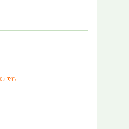
)」
です。