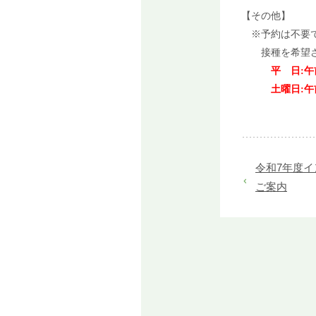
【その他】
※予約は不要
接種を希望され
平 日:午前8:0
土曜日:午前8:
令和7年度
ご案内