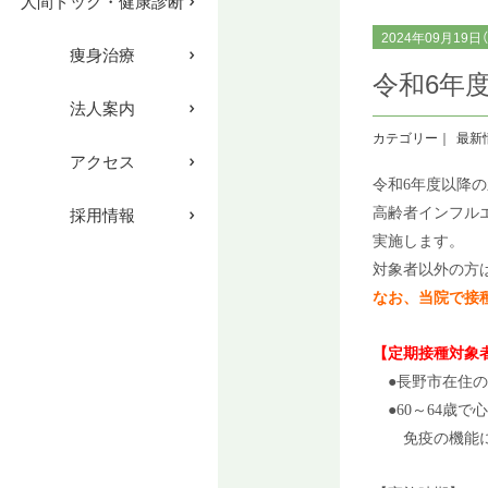
人間ドック・健康診断
2024年09月19日
痩身治療
令和6年
法人案内
最新
アクセス
令和6年度以降
採用情報
高齢者インフル
実施します。
対象者以外の方
なお、当院で接種
【定期接種対象
●長野市在住の
●60～64歳
免疫の機能に障