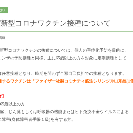
（木）
度新型コロナワクチン接種について
情報
の新型コロナワクチンの接種については、個人の重症化予防を目的に、
エンザの予防接種と同様、主に65歳以上の方を対象に定期接種として
は任意接種となり、時期を問わず全額自己負担での接種となります。
するワクチンは「ファイザー社製コミナティ筋注シリンジJN.1系統(1価
者】
65歳以上の方
で心臓、じん臓もしくは呼吸器の機能またはヒト免疫不全ウイルスによる
害(身体障害者手帳１級)を有する方。