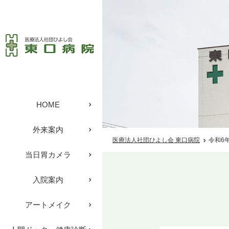
HOME
外来案内
医療法人社団ひよし会 東口病院
令和6
当日胃カメラ
入院案内
アートメイク