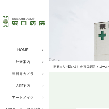
HOME
外来案内
医療法人社団ひよし会 東口病院
ゴール
当日胃カメラ
入院案内
アートメイク