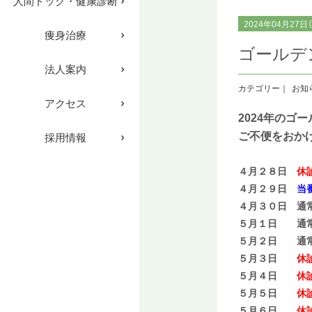
人間ドック・健康診断
2024年04月27日
痩身治療
ゴールデ
法人案内
お知
アクセス
2024年の
ご不便をおか
採用情報
４月２８日
休
４月２９日
当
４月３０日 通
５月１日 通
５月２日 通
５月３日
休
５月４日
休
５月５日
休
５月６日
休