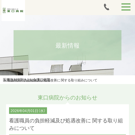
HOME
外来案内
最新情報
当日胃カメラ
入院案内
医療法人社団ひよし会 東口病院
看護職員の負担軽減及び処遇改善に 関する取り組みについて
アートメイク
東口病院からのお知らせ
人間ドック・健康診断
痩身治療
2026年04月01日（水）
看護職員の負担軽減及び処遇改善に 関する取り組
法人案内
みについて